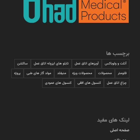
برچسب ها
آتلت و ولوباکس
آویزهای اتاق عمل
تابلو های ایزوله اتاق عمل
ساکشن
فلومتر
محصولات
محصولات ویژه
منیفلد
مولد گاز های طبی
پروژه
چراغ اتاق عمل
کنسول های افقی
کنسول های عمودی
لینک های مفید
صفحه اصلی