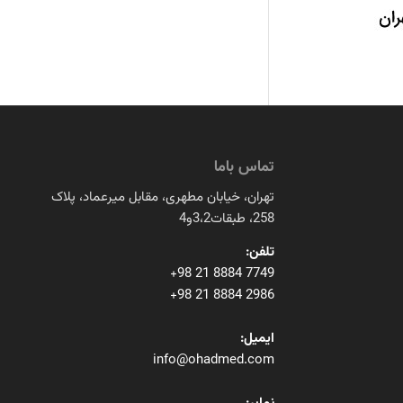
تماس باما
تهران، خیابان مطهری، مقابل میرعماد، پلاک
258، طبقات3،2و4
تلفن:
+98 21 8884 7749
+98 21 8884 2986
ایمیل:
info@ohadmed.com