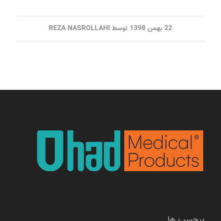
22 بهمن 1398
توسط
REZA NASROLLAHI
برچسب ها