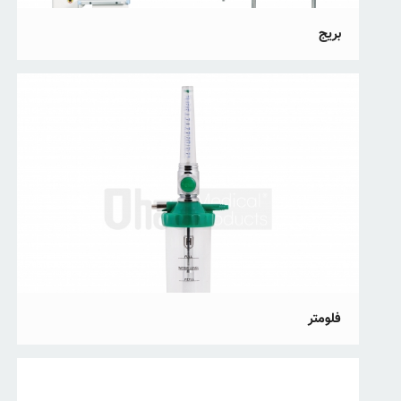
بریج
فلومتر