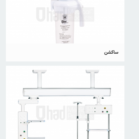
ساکشن