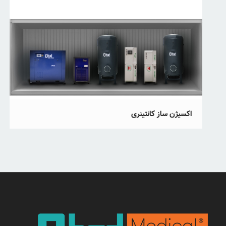
اکسیژن ساز کانتینری