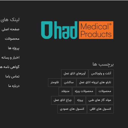
لینک های 
صفحه اصلی
محصولات
پروژه ها
اخبار و رسانه
برچسب ها
گواهی نامه ها
آتلت و ولوباکس
آویزهای اتاق عمل
تماس باما
تابلو های ایزوله اتاق عمل
ساکشن
فلومتر
درباره ما
محصولات
محصولات ویژه
منیفلد
مولد گاز های طبی
پروژه
چراغ اتاق عمل
کنسول های افقی
کنسول های عمودی