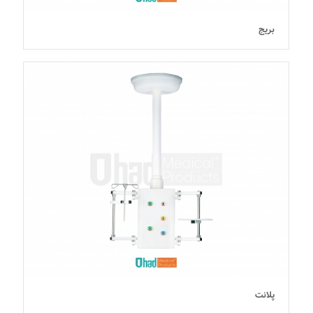
بریج
پلانت