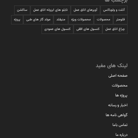
برچسب ها
آتلت و ولوباکس
آویزهای اتاق عمل
تابلو های ایزوله اتاق عمل
ساکشن
فلومتر
محصولات
محصولات ویژه
منیفلد
مولد گاز های طبی
پروژه
چراغ اتاق عمل
کنسول های افقی
کنسول های عمودی
لینک های مفید
صفحه اصلی
محصولات
پروژه ها
اخبار و رسانه
گواهی نامه ها
تماس باما
درباره ما